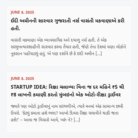
JUNE 8, 2025
ઈદી અમીનની સારવાર ગુજરાતી નર્સ વાસંતી મકવાણાએ કરી
હતી.
વાસંતી મકવાણા એક વ્યાવસાયિક અને દયાળુ નર્સ હતી. તે એક
સરમુખત્યારશાહીની સારવાર કરવા તૈયાર હતી, જેણે તેના દેશમાં ઘણા લોકોને
નુકસાન પહોંચાડ્યું હતું. એ પણ દર્શાવે છે કે ઇદી અમીન […]
JUNE 8, 2025
STARTUP IDEA: રિક્ષા ચલાવ્યા વિના જ દર મહિને ₹5 થી
₹8 લાખની કમાણી કરતો મુંબઇનો એક ઓટો-રીક્ષા ડ્રાઈવર
જ્યારે પણ ઓટો ડ્રાઈવરનું નામ સાંભળીએ, ત્યારે મનમાં એક સામાન્ય છબી
ઉપસે. ‘કેટલું કમાતા હશે ભલા? આખો દિવસ રિક્ષા ચલાવીને થાકી જતા
હશે!’ – આવા જ વિચારો આવે, ખરું ને? […]