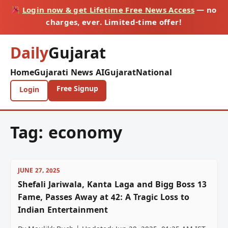
Login now & get Lifetime Free News Access
— no
charges, ever. Limited-time offer!
Daily
Gujarat
Home
Gujarati News AI
Gujarat
National
Free Signup
Login
Tag:
economy
JUNE 27, 2025
Shefali Jariwala, Kanta Laga and Bigg Boss 13
Fame, Passes Away at 42: A Tragic Loss to
Indian Entertainment