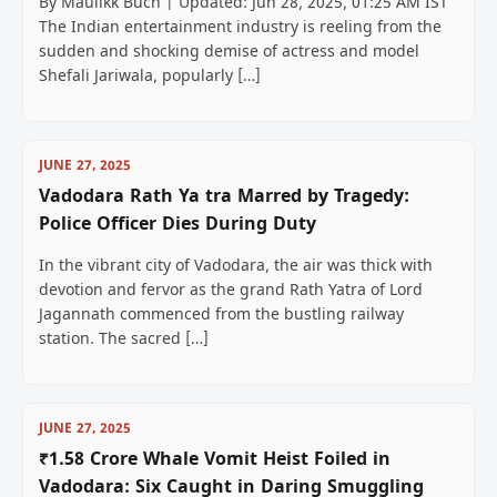
By Maulikk Buch | Updated: Jun 28, 2025, 01:25 AM IST
The Indian entertainment industry is reeling from the
sudden and shocking demise of actress and model
Shefali Jariwala, popularly […]
JUNE 27, 2025
Vadodara Rath Ya tra Marred by Tragedy:
Police Officer Dies During Duty
In the vibrant city of Vadodara, the air was thick with
devotion and fervor as the grand Rath Yatra of Lord
Jagannath commenced from the bustling railway
station. The sacred […]
JUNE 27, 2025
₹1.58 Crore Whale Vomit Heist Foiled in
Vadodara: Six Caught in Daring Smuggling