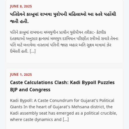
JUNE 8, 2025
પતિદેવને કાબૂમાં રાખવા યુરોપની મહિલાઓ આ સ્તરે પહોંચી
જતી હતી.
પતિને કાબુમાં રાખવાના મધ્યયુગીન પ્રાચીન યુરોપીયન તરીકા:- કેટલીક
દંતકથાઓ અનુસાર ફ્રાન્સમાં મધ્યયુગ દરમિયાન પરિણીત સ્ત્રીઓ સવારે તેમના
પતિ માટે બનાવેલા નાસ્તામાં પતિની જાણ બહાર અતિ સુક્ષ્મ માત્રામાં ઝેર
ઉમેરતી હતી. […]
JUNE 1, 2025
Caste Calculations Clash: Kadi Bypoll Puzzles
BJP and Congress
Kadi Bypoll: A Caste Conundrum for Gujarat’s Political
Giants In the heart of Gujarat’s Mehsana district, the
Kadi assembly seat has emerged as a political crucible,
where caste dynamics and […]