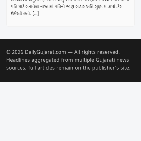
દંતકથાઓ અનુસાર ફ્રાન્સમાં મધ્યયુગ દરમિયાન પરિણીત સ્ત્રીઓ સવારે તેમના
પતિ માટે બનાવેલા નાસ્તામાં પતિની જાણ બહાર અતિ સુક્ષ્મ માત્રામાં ઝેર
ઉમેરતી હતી. […]
© 2026 DailyGujarat.com — All rights reserved.
Headlines aggregated from multiple Gujarati news
sources; full articles remain on the publisher's site.