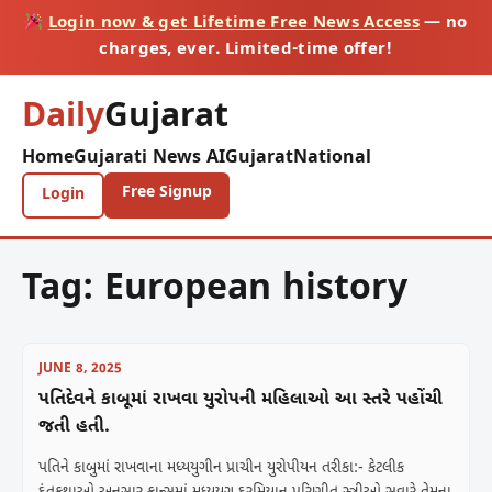
Login now & get Lifetime Free News Access
— no
charges, ever. Limited-time offer!
Daily
Gujarat
Home
Gujarati News AI
Gujarat
National
Free Signup
Login
Tag:
European history
JUNE 8, 2025
પતિદેવને કાબૂમાં રાખવા યુરોપની મહિલાઓ આ સ્તરે પહોંચી
જતી હતી.
પતિને કાબુમાં રાખવાના મધ્યયુગીન પ્રાચીન યુરોપીયન તરીકા:- કેટલીક