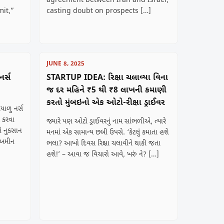
agreement between Iran and Israel,
it,”
casting doubt on prospects […]
JUNE 8, 2025
ર્સ
STARTUP IDEA: રિક્ષા ચલાવ્યા વિના
જ દર મહિને ₹5 થી ₹8 લાખની કમાણી
કરતો મુંબઇનો એક ઓટો-રીક્ષા ડ્રાઈવર
ાળુ નર્સ
 કરવા
જ્યારે પણ ઓટો ડ્રાઈવરનું નામ સાંભળીએ, ત્યારે
ને નુકસાન
મનમાં એક સામાન્ય છબી ઉપસે. ‘કેટલું કમાતા હશે
ી અમીન
ભલા? આખો દિવસ રિક્ષા ચલાવીને થાકી જતા
હશે!’ – આવા જ વિચારો આવે, ખરું ને? […]