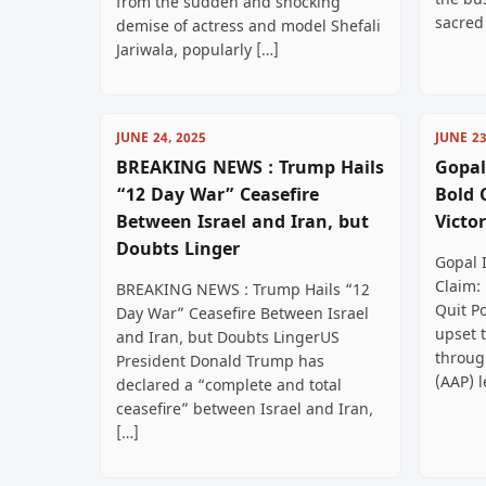
the bus
from the sudden and shocking
sacred
demise of actress and model Shefali
Jariwala, popularly […]
JUNE 24, 2025
JUNE 23
BREAKING NEWS : Trump Hails
Gopal
“12 Day War” Ceasefire
Bold 
Between Israel and Iran, but
Victor
Doubts Linger
Gopal I
Claim: 
BREAKING NEWS : Trump Hails “12
Quit Po
Day War” Ceasefire Between Israel
upset 
and Iran, but Doubts LingerUS
throug
President Donald Trump has
(AAP) 
declared a “complete and total
ceasefire” between Israel and Iran,
[…]