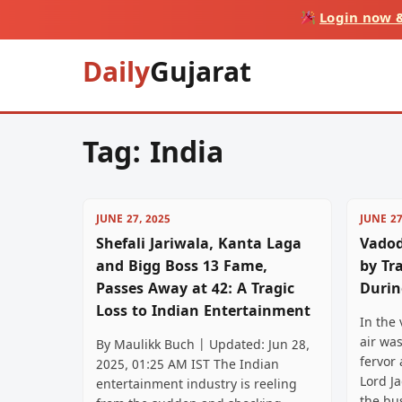
Login now &
Daily
Gujarat
Tag:
India
JUNE 27, 2025
JUNE 27
Shefali Jariwala, Kanta Laga
Vadod
and Bigg Boss 13 Fame,
by Tra
Passes Away at 42: A Tragic
Durin
Loss to Indian Entertainment
In the 
air wa
By Maulikk Buch | Updated: Jun 28,
fervor 
2025, 01:25 AM IST The Indian
Lord J
entertainment industry is reeling