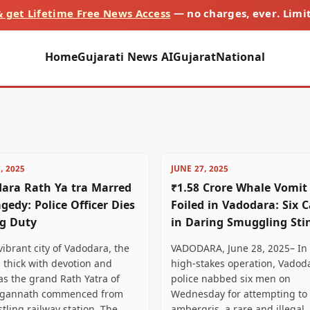
 get Lifetime Free News Access
— no charges, ever. Limi
Home
Gujarati News AI
Gujarat
National
, 2025
JUNE 27, 2025
ara Rath Ya tra Marred
₹1.58 Crore Whale Vomit
gedy: Police Officer Dies
Foiled in Vadodara: Six 
g Duty
in Daring Smuggling Sti
vibrant city of Vadodara, the
VADODARA, June 28, 2025– In
s thick with devotion and
high-stakes operation, Vadoda
as the grand Rath Yatra of
police nabbed six men on
agannath commenced from
Wednesday for attempting to