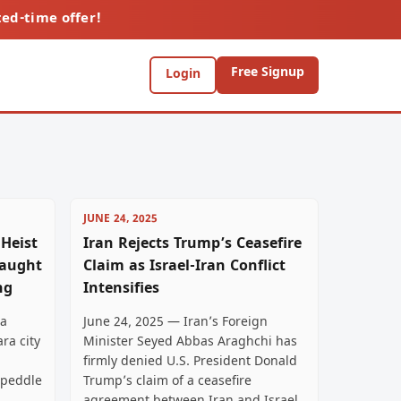
ted-time offer!
Free Signup
Login
JUNE 24, 2025
 Heist
Iran Rejects Trump’s Ceasefire
Caught
Claim as Israel-Iran Conflict
ng
Intensifies
 a
June 24, 2025 — Iran’s Foreign
ra city
Minister Seyed Abbas Araghchi has
firmly denied U.S. President Donald
 peddle
Trump’s claim of a ceasefire