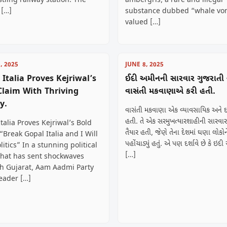
tling railway station. The
ambergris, a rare and illegal
 […]
substance dubbed “whale vom
valued […]
, 2025
JUNE 8, 2025
 Italia Proves Kejriwal’s
ઈદી અમીનની સારવાર ગુજરાતી ન
Claim With Thriving
વાસંતી મકવાણાએ કરી હતી.
y.
વાસંતી મકવાણા એક વ્યાવસાયિક અને દય
હતી. તે એક સરમુખત્યારશાહીની સારવાર
talia Proves Kejriwal’s Bold
તૈયાર હતી, જેણે તેના દેશમાં ઘણા લોકો
“Break Gopal Italia and I Will
પહોંચાડ્યું હતું. એ પણ દર્શાવે છે કે ઇદ
litics” In a stunning political
[…]
that has sent shockwaves
h Gujarat, Aam Aadmi Party
leader […]