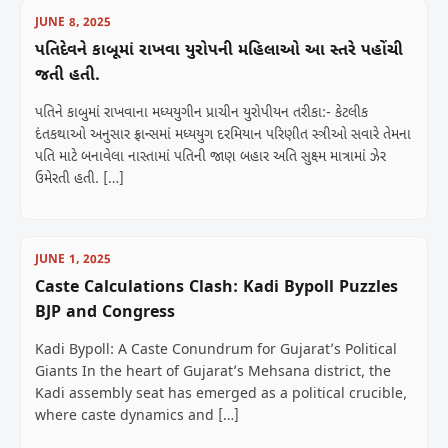
JUNE 8, 2025
પતિદેવને કાબૂમાં રાખવા યુરોપની મહિલાઓ આ સ્તરે પહોંચી
જતી હતી.
પતિને કાબુમાં રાખવાના મધ્યયુગીન પ્રાચીન યુરોપીયન તરીકા:- કેટલીક
દંતકથાઓ અનુસાર ફ્રાન્સમાં મધ્યયુગ દરમિયાન પરિણીત સ્ત્રીઓ સવારે તેમના
પતિ માટે બનાવેલા નાસ્તામાં પતિની જાણ બહાર અતિ સુક્ષ્મ માત્રામાં ઝેર
ઉમેરતી હતી. […]
JUNE 1, 2025
Caste Calculations Clash: Kadi Bypoll Puzzles
BJP and Congress
Kadi Bypoll: A Caste Conundrum for Gujarat’s Political
Giants In the heart of Gujarat’s Mehsana district, the
Kadi assembly seat has emerged as a political crucible,
where caste dynamics and […]