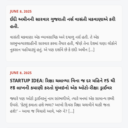
JUNE 8, 2025
ઈદી અમીનની સારવાર ગુજરાતી નર્સ વાસંતી મકવાણાએ કરી
હતી.
વાસંતી મકવાણા એક વ્યાવસાયિક અને દયાળુ નર્સ હતી. તે એક
સરમુખત્યારશાહીની સારવાર કરવા તૈયાર હતી, જેણે તેના દેશમાં ઘણા લોકોને
નુકસાન પહોંચાડ્યું હતું. એ પણ દર્શાવે છે કે ઇદી અમીન […]
JUNE 8, 2025
STARTUP IDEA: રિક્ષા ચલાવ્યા વિના જ દર મહિને ₹5 થી
₹8 લાખની કમાણી કરતો મુંબઇનો એક ઓટો-રીક્ષા ડ્રાઈવર
જ્યારે પણ ઓટો ડ્રાઈવરનું નામ સાંભળીએ, ત્યારે મનમાં એક સામાન્ય છબી
ઉપસે. ‘કેટલું કમાતા હશે ભલા? આખો દિવસ રિક્ષા ચલાવીને થાકી જતા
હશે!’ – આવા જ વિચારો આવે, ખરું ને? […]