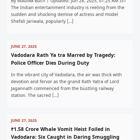
By Maulikk Buch | Updated: Jun 28, 2025, 01:25 AM IST
The Indian entertainment industry is reeling from the
sudden and shocking demise of actress and model
Shefali Jariwala, popularly […]
JUNE 27, 2025
Vadodara Rath Ya tra Marred by Tragedy:
Police Officer Dies During Duty
In the vibrant city of Vadodara, the air was thick with
devotion and fervor as the grand Rath Yatra of Lord
Jagannath commenced from the bustling railway
station. The sacred […]
JUNE 27, 2025
₹1.58 Crore Whale Vomit Heist Foiled in
Vadodara: Six Caught in Daring Smuggling