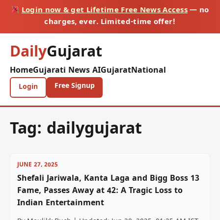
Login now & get Lifetime Free News Access
— no
charges, ever. Limited-time offer!
Daily
Gujarat
Home
Gujarati News AI
Gujarat
National
Free Signup
Login
Tag:
dailygujarat
JUNE 27, 2025
Shefali Jariwala, Kanta Laga and Bigg Boss 13
Fame, Passes Away at 42: A Tragic Loss to
Indian Entertainment