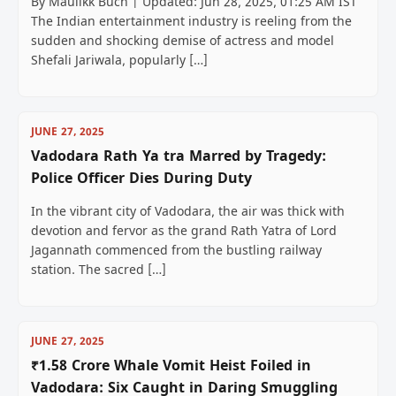
By Maulikk Buch | Updated: Jun 28, 2025, 01:25 AM IST
The Indian entertainment industry is reeling from the
sudden and shocking demise of actress and model
Shefali Jariwala, popularly […]
JUNE 27, 2025
Vadodara Rath Ya tra Marred by Tragedy:
Police Officer Dies During Duty
In the vibrant city of Vadodara, the air was thick with
devotion and fervor as the grand Rath Yatra of Lord
Jagannath commenced from the bustling railway
station. The sacred […]
JUNE 27, 2025
₹1.58 Crore Whale Vomit Heist Foiled in
Vadodara: Six Caught in Daring Smuggling