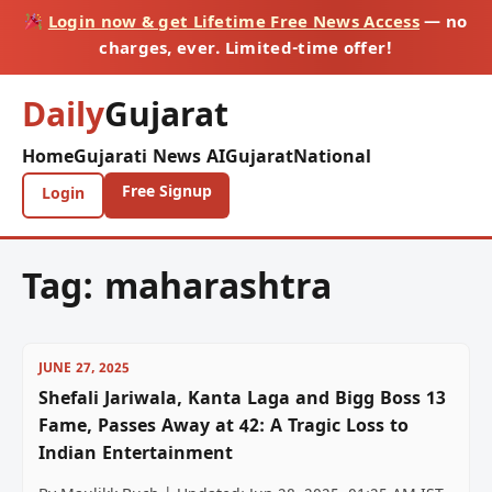
Login now & get Lifetime Free News Access
— no
charges, ever. Limited-time offer!
Daily
Gujarat
Home
Gujarati News AI
Gujarat
National
Free Signup
Login
Tag:
maharashtra
JUNE 27, 2025
Shefali Jariwala, Kanta Laga and Bigg Boss 13
Fame, Passes Away at 42: A Tragic Loss to
Indian Entertainment