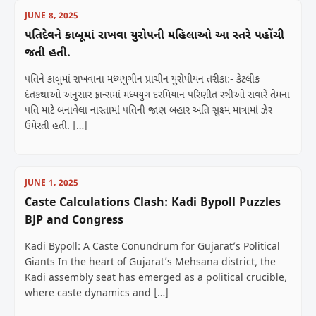
JUNE 8, 2025
પતિદેવને કાબૂમાં રાખવા યુરોપની મહિલાઓ આ સ્તરે પહોંચી
જતી હતી.
પતિને કાબુમાં રાખવાના મધ્યયુગીન પ્રાચીન યુરોપીયન તરીકા:- કેટલીક
દંતકથાઓ અનુસાર ફ્રાન્સમાં મધ્યયુગ દરમિયાન પરિણીત સ્ત્રીઓ સવારે તેમના
પતિ માટે બનાવેલા નાસ્તામાં પતિની જાણ બહાર અતિ સુક્ષ્મ માત્રામાં ઝેર
ઉમેરતી હતી. […]
JUNE 1, 2025
Caste Calculations Clash: Kadi Bypoll Puzzles
BJP and Congress
Kadi Bypoll: A Caste Conundrum for Gujarat’s Political
Giants In the heart of Gujarat’s Mehsana district, the
Kadi assembly seat has emerged as a political crucible,
where caste dynamics and […]