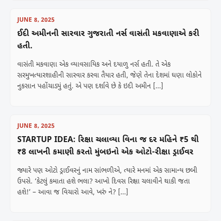
JUNE 8, 2025
ઈદી અમીનની સારવાર ગુજરાતી નર્સ વાસંતી મકવાણાએ કરી
હતી.
વાસંતી મકવાણા એક વ્યાવસાયિક અને દયાળુ નર્સ હતી. તે એક
સરમુખત્યારશાહીની સારવાર કરવા તૈયાર હતી, જેણે તેના દેશમાં ઘણા લોકોને
નુકસાન પહોંચાડ્યું હતું. એ પણ દર્શાવે છે કે ઇદી અમીન […]
JUNE 8, 2025
STARTUP IDEA: રિક્ષા ચલાવ્યા વિના જ દર મહિને ₹5 થી
₹8 લાખની કમાણી કરતો મુંબઇનો એક ઓટો-રીક્ષા ડ્રાઈવર
જ્યારે પણ ઓટો ડ્રાઈવરનું નામ સાંભળીએ, ત્યારે મનમાં એક સામાન્ય છબી
ઉપસે. ‘કેટલું કમાતા હશે ભલા? આખો દિવસ રિક્ષા ચલાવીને થાકી જતા
હશે!’ – આવા જ વિચારો આવે, ખરું ને? […]